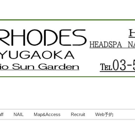
ff
NAIL
Map&Access
Recruit
Web予約