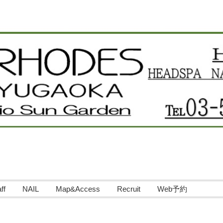
ff
NAIL
Map&Access
Recruit
Web予約