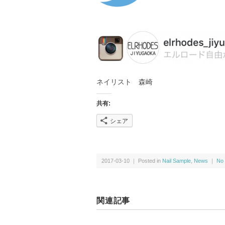
ネイリスト 森崎
共有:
シェア
2017-03-10 ｜ Posted in
Nail Sample
,
News
｜
No
関連記事