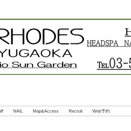
ff
NAIL
Map&Access
Recruit
Web予約