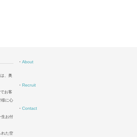
・
About
丘は、奥
・
Recruit
階でお客
皆様に心
・
Contact
一生お付
た空