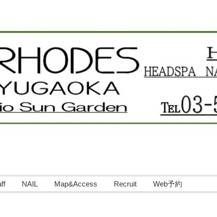
ff
NAIL
Map&Access
Recruit
Web予約