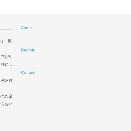
・
About
丘は、奥
・
Recruit
階でお客
皆様に心
・
Contact
一生お付
た空
飾らない