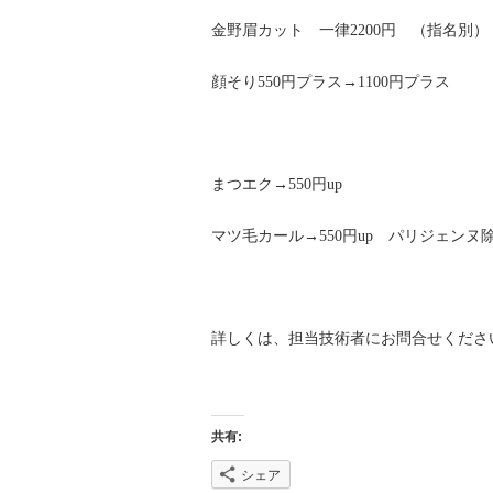
金野眉カット 一律2200円 （指名別）
顔そり550円プラス→1100円プラス
まつエク→550円up
マツ毛カール→550円up パリジェンヌ
詳しくは、担当技術者にお問合せくださ
共有:
シェア