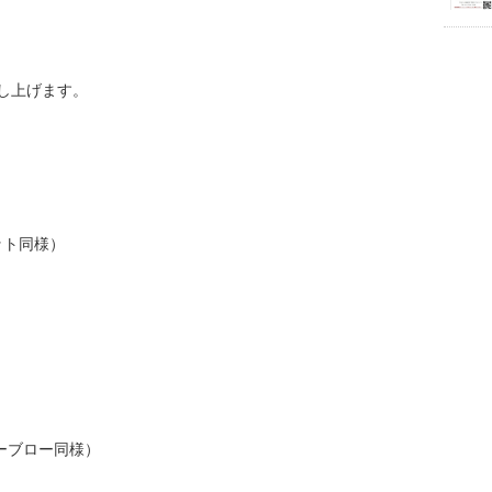
し上げます。
ット同様）
プーブロー同様）