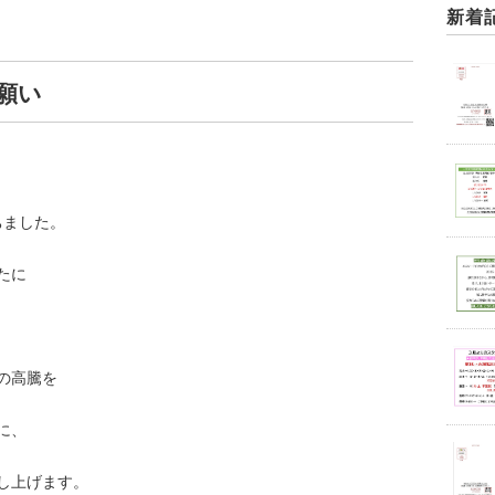
新着
お願い
ちました。
たに
の高騰を
に、
し上げます。