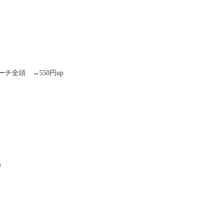
チ全頭 →550円up
）