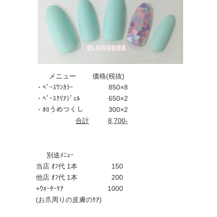
メニュー
価格(税抜)
・ﾍﾞｰｽﾜﾝｶﾗｰ
850×8
・ﾍﾞｰｽｸﾘｱｼﾞｪﾙ
650×2
・ﾎﾛうめつくし
300×2
合計
8,700-
別途ﾒﾆｭｰ
当店 ｵﾌ代 1本
150
他店 ｵﾌ代 1本
200
+ｳｫｰﾀｰｹｱ
1000
(お爪周りの皮膚のｹｱ)