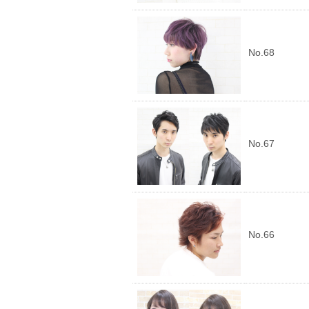
No.68
No.67
No.66