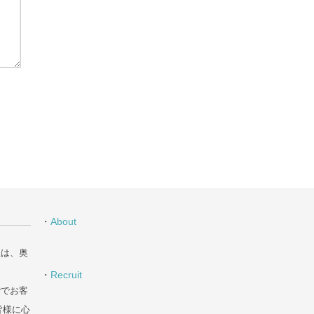
・
About
丘は、奥
・
Recruit
階でお客
皆様に心