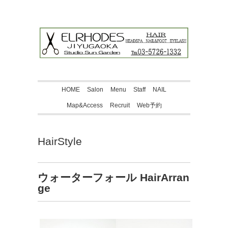
HOME
Salon
Menu
Staff
NAIL
Map&Access
Recruit
Web予約
HairStyle
ウォーターフォール HairArran
ge