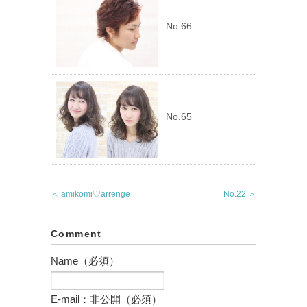
No.66
No.65
＜ amikomi♡arrenge
No.22 ＞
Comment
Name（必須）
E-mail：非公開（必須）