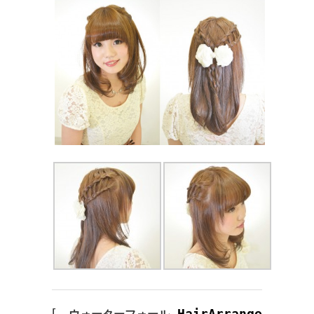
[
HairArrange