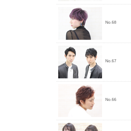
No.68
No.67
No.66