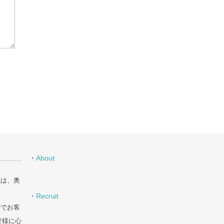
・
About
丘は、奥
・
Recruit
階でお客
皆様に心